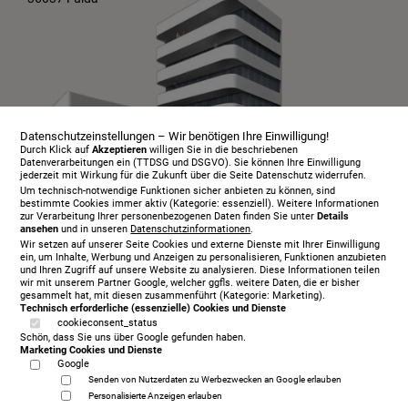
Datenschutzeinstellungen – Wir benötigen Ihre Einwilligung!
Durch Klick auf
Akzeptieren
willigen Sie in die beschriebenen
Datenverarbeitungen ein (TTDSG und DSGVO). Sie können Ihre Einwilligung
jederzeit mit Wirkung für die Zukunft über die Seite Datenschutz widerrufen.
Um technisch-notwendige Funktionen sicher anbieten zu können, sind
bestimmte Cookies immer aktiv (Kategorie: essenziell). Weitere Informationen
zur Verarbeitung Ihrer personenbezogenen Daten finden Sie unter
Details
ansehen
und in unseren
Datenschutzinformationen
.
Infopaket
Wir setzen auf unserer Seite Cookies und externe Dienste mit Ihrer Einwilligung
Über uns
ein, um Inhalte, Werbung und Anzeigen zu personalisieren, Funktionen anzubieten
und Ihren Zugriff auf unsere Website zu analysieren. Diese Informationen teilen
Serviceangebot
wir mit unserem Partner Google, welcher ggfls. weitere Daten, die er bisher
gesammelt hat, mit diesen zusammenführt (Kategorie: Marketing).
Öffnungszeiten
Technisch erforderliche (essenzielle) Cookies und Dienste
cookieconsent_status
Beratungstermin
Schön, dass Sie uns über Google gefunden haben.
Probeschlafen
Marketing Cookies und Dienste
Google
Kontakt
Senden von Nutzerdaten zu Werbezwecken an Google erlauben
AGB
Personalisierte Anzeigen erlauben