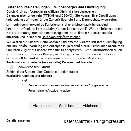
Datenschutzeinstellungen – Wir benötigen Ihre Einwilligung!
Durch Klick auf
Akzeptieren
willigen Sie in die beschriebenen
Datenverarbeitungen ein (TTDSG und DSGVO). Sie können Ihre Einwilligung
jederzeit mit Wirkung für die Zukunft über die Seite Datenschutz widerrufen.
Um technisch-notwendige Funktionen sicher anbieten zu können, sind
bestimmte Cookies immer aktiv (Kategorie: essenziell). Weitere Informationen
zur Verarbeitung Ihrer personenbezogenen Daten finden Sie unter
Details
ansehen
und in unseren
Datenschutzinformationen
.
Wir setzen auf unserer Seite Cookies und externe Dienste mit Ihrer Einwilligung
ein, um Inhalte, Werbung und Anzeigen zu personalisieren, Funktionen anzubieten
Vispring Baronet Superb 180 x 210 cm, KT Hera,
und Ihren Zugriff auf unsere Website zu analysieren. Diese Informationen teilen
Bucle Sandstone Showroom Modell
wir mit unserem Partner Google, welcher ggfls. weitere Daten, die er bisher
gesammelt hat, mit diesen zusammenführt (Kategorie: Marketing).
11.533,00 €
Technisch erforderliche (essenzielle) Cookies und Dienste
Anfrage
cookieconsent_status
Schön, dass Sie uns über Google gefunden haben.
Marketing Cookies und Dienste
Google
Senden von Nutzerdaten zu Werbezwecken an Google erlauben
Personalisierte Anzeigen erlauben
Akzeptieren
Speichern
Ablehnen
Details ansehen
Datenschutzerklärung
Impressum