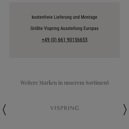
Katalog anfordern
Stoffkollektion anfordern
kostenfreie Lieferung und Montage
Telefonische Beratung anfordern
Größte Vispring Ausstellung Europas
Angebot anfordern
+49 (0) 661 90156655
Beratungstermin vereinbaren
Probeschlafen im Hotel
Weitere Marken in unserem Sortiment