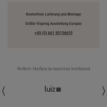
Katalog anfordern
Stoffkollektion anfordern
Kostenfreie Lieferung und Montage
Telefonische Beratung anfordern
Größte Vispring Ausstellung Europas
Angebot anfordern
+49 (0) 661 90156655
Beratungstermin vereinbaren
Probeschlafen im Hotel
Weitere Marken in unserem Sortiment