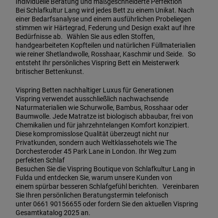
Individuelle Beratung und maßgeschneiderte Perfektion
Bei Schlafkultur Lang wird jedes Bett zu einem Unikat. Nach
einer Bedarfsanalyse und einem ausführlichen Probeliegen
stimmen wir Härtegrad, Federung und Design exakt auf Ihre
Bedürfnisse ab. Wählen Sie aus edlen Stoffen,
handgearbeiteten Kopfteilen und natürlichen Füllmaterialien
wie reiner Shetlandwolle, Rosshaar, Kaschmir und Seide. So
entsteht Ihr persönliches Vispring Bett ein Meisterwerk
britischer Bettenkunst.
Vispring Betten nachhaltiger Luxus für Generationen
Vispring verwendet ausschließlich nachwachsende
Naturmaterialien wie Schurwolle, Bambus, Rosshaar oder
Baumwolle. Jede Matratze ist biologisch abbaubar, frei von
Chemikalien und für jahrzehntelangen Komfort konzipiert.
Diese kompromisslose Qualität überzeugt nicht nur
Privatkunden, sondern auch Weltklassehotels wie The
Dorchesteroder 45 Park Lane in London. Ihr Weg zum
perfekten Schlaf
Besuchen Sie die Vispring Boutique von Schlafkultur Lang in
Fulda und entdecken Sie, warum unsere Kunden von
einem spürbar besseren Schlafgefühl berichten. Vereinbaren
Sie Ihren persönlichen Beratungstermin telefonisch
unter 0661 90156655 oder fordern Sie den aktuellen Vispring
Gesamtkatalog 2025 an.