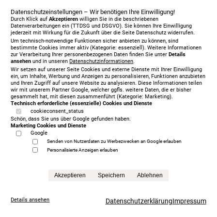
Datenschutzeinstellungen – Wir benötigen Ihre Einwilligung!
Durch Klick auf
Akzeptieren
willigen Sie in die beschriebenen
Datenverarbeitungen ein (TTDSG und DSGVO). Sie können Ihre Einwilligung
jederzeit mit Wirkung für die Zukunft über die Seite Datenschutz widerrufen.
Um technisch-notwendige Funktionen sicher anbieten zu können, sind
bestimmte Cookies immer aktiv (Kategorie: essenziell). Weitere Informationen
zur Verarbeitung Ihrer personenbezogenen Daten finden Sie unter
Details
ansehen
und in unseren
Datenschutzinformationen
.
Wir setzen auf unserer Seite Cookies und externe Dienste mit Ihrer Einwilligung
ein, um Inhalte, Werbung und Anzeigen zu personalisieren, Funktionen anzubieten
und Ihren Zugriff auf unsere Website zu analysieren. Diese Informationen teilen
wir mit unserem Partner Google, welcher ggfls. weitere Daten, die er bisher
gesammelt hat, mit diesen zusammenführt (Kategorie: Marketing).
Technisch erforderliche (essenzielle) Cookies und Dienste
cookieconsent_status
Schön, dass Sie uns über Google gefunden haben.
Marketing Cookies und Dienste
Google
Senden von Nutzerdaten zu Werbezwecken an Google erlauben
Personalisierte Anzeigen erlauben
Vispring Devonshire 180 x 200 cm, KT Triton, 2056
Two Tones - Ash | Showroom Modell
Akzeptieren
Speichern
Ablehnen
11.400,00 € sofort verfügbar
statt
16.308,00 €
Anfrage
Details ansehen
Datenschutzerklärung
Impressum