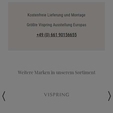
Katalog anfordern
Stoffkollektion anfordern
Kostenfreie Lieferung und Montage
Telefonische Beratung anfordern
Größte Vispring Ausstellung Europas
Angebot anfordern
+49 (0) 661 90156655
Beratungstermin vereinbaren
Probeschlafen im Hotel
Weitere Marken in unserem Sortiment