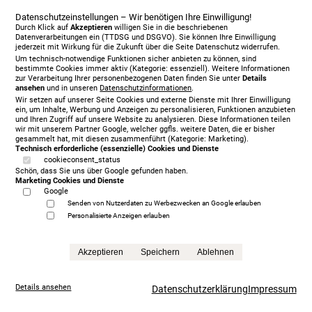
Anfrage
Datenschutzeinstellungen – Wir benötigen Ihre Einwilligung!
Durch Klick auf
Akzeptieren
willigen Sie in die beschriebenen
Datenverarbeitungen ein (TTDSG und DSGVO). Sie können Ihre Einwilligung
jederzeit mit Wirkung für die Zukunft über die Seite Datenschutz widerrufen.
Um technisch-notwendige Funktionen sicher anbieten zu können, sind
bestimmte Cookies immer aktiv (Kategorie: essenziell). Weitere Informationen
zur Verarbeitung Ihrer personenbezogenen Daten finden Sie unter
Details
ansehen
und in unseren
Datenschutzinformationen
.
Wir setzen auf unserer Seite Cookies und externe Dienste mit Ihrer Einwilligung
ein, um Inhalte, Werbung und Anzeigen zu personalisieren, Funktionen anzubieten
und Ihren Zugriff auf unsere Website zu analysieren. Diese Informationen teilen
wir mit unserem Partner Google, welcher ggfls. weitere Daten, die er bisher
gesammelt hat, mit diesen zusammenführt (Kategorie: Marketing).
Technisch erforderliche (essenzielle) Cookies und Dienste
cookieconsent_status
Schön, dass Sie uns über Google gefunden haben.
Marketing Cookies und Dienste
Google
Senden von Nutzerdaten zu Werbezwecken an Google erlauben
Personalisierte Anzeigen erlauben
Vispring Baronet Superb, 180 x 200 cm, inkl. 4
Akzeptieren
Speichern
Ablehnen
Schubladen, KT Muses, 2037 Soft Cotton - Turtle Dove
12.380,00 €
Details ansehen
Datenschutzerklärung
Impressum
Anfrage