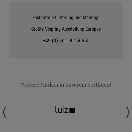
Katalog anfordern
Stoffkollektion anfordern
kostenfreie Lieferung und Montage
Telefonische Beratung anfordern
Größte Vispring Ausstellung Europas
Angebot anfordern
+49 (0) 661 90156655
Beratungstermin vereinbaren
Probeschlafen im Hotel
Weitere Marken in unserem Sortiment
Wohnen