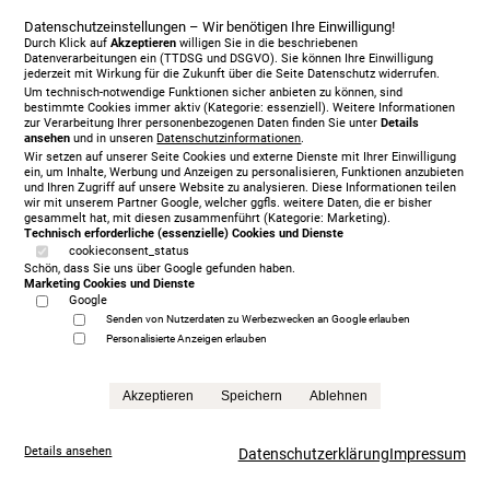
Datenschutzeinstellungen – Wir benötigen Ihre Einwilligung!
Vispring Herald Superb 180 x 210 cm, KT Achilles,
Durch Klick auf
Akzeptieren
willigen Sie in die beschriebenen
2055 Two Tones - Biscuit | Showroom Modell
Datenverarbeitungen ein (TTDSG und DSGVO). Sie können Ihre Einwilligung
11.649,00 €
jederzeit mit Wirkung für die Zukunft über die Seite Datenschutz widerrufen.
Um technisch-notwendige Funktionen sicher anbieten zu können, sind
statt
16.642,00 € sofort verfügbar
bestimmte Cookies immer aktiv (Kategorie: essenziell). Weitere Informationen
Anfrage
zur Verarbeitung Ihrer personenbezogenen Daten finden Sie unter
Details
ansehen
und in unseren
Datenschutzinformationen
.
Wir setzen auf unserer Seite Cookies und externe Dienste mit Ihrer Einwilligung
ein, um Inhalte, Werbung und Anzeigen zu personalisieren, Funktionen anzubieten
und Ihren Zugriff auf unsere Website zu analysieren. Diese Informationen teilen
wir mit unserem Partner Google, welcher ggfls. weitere Daten, die er bisher
gesammelt hat, mit diesen zusammenführt (Kategorie: Marketing).
Technisch erforderliche (essenzielle) Cookies und Dienste
cookieconsent_status
Schön, dass Sie uns über Google gefunden haben.
Marketing Cookies und Dienste
Google
Senden von Nutzerdaten zu Werbezwecken an Google erlauben
Personalisierte Anzeigen erlauben
Akzeptieren
Speichern
Ablehnen
Details ansehen
Datenschutzerklärung
Impressum