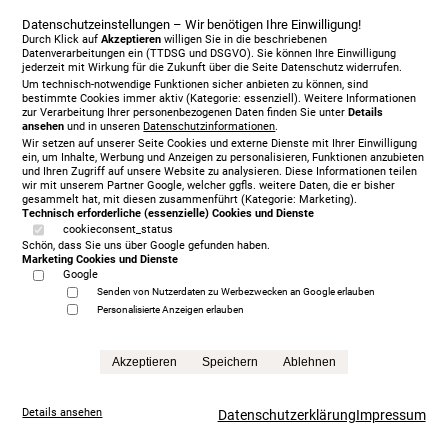
Datenschutzeinstellungen – Wir benötigen Ihre Einwilligung!
Durch Klick auf
Akzeptieren
willigen Sie in die beschriebenen
Vispring Devonshire 180 x 200 cm, KT Themis, 410
Datenverarbeitungen ein (TTDSG und DSGVO). Sie können Ihre Einwilligung
Faux Suede - Charcoal
jederzeit mit Wirkung für die Zukunft über die Seite Datenschutz widerrufen.
12.280,00 € sofort verfügbar
Um technisch-notwendige Funktionen sicher anbieten zu können, sind
bestimmte Cookies immer aktiv (Kategorie: essenziell). Weitere Informationen
Anfrage
zur Verarbeitung Ihrer personenbezogenen Daten finden Sie unter
Details
ansehen
und in unseren
Datenschutzinformationen
.
Wir setzen auf unserer Seite Cookies und externe Dienste mit Ihrer Einwilligung
ein, um Inhalte, Werbung und Anzeigen zu personalisieren, Funktionen anzubieten
und Ihren Zugriff auf unsere Website zu analysieren. Diese Informationen teilen
wir mit unserem Partner Google, welcher ggfls. weitere Daten, die er bisher
gesammelt hat, mit diesen zusammenführt (Kategorie: Marketing).
Technisch erforderliche (essenzielle) Cookies und Dienste
cookieconsent_status
Schön, dass Sie uns über Google gefunden haben.
Marketing Cookies und Dienste
Google
Senden von Nutzerdaten zu Werbezwecken an Google erlauben
Personalisierte Anzeigen erlauben
Akzeptieren
Speichern
Ablehnen
Details ansehen
Datenschutzerklärung
Impressum