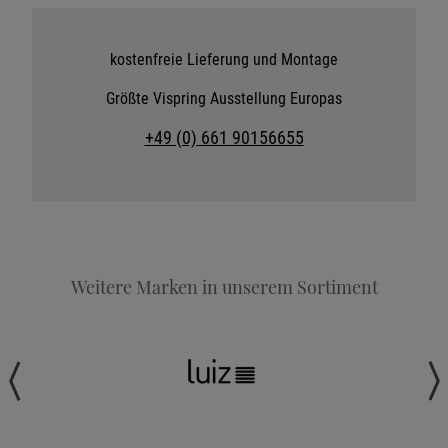
Katalog anfordern
Stoffkollektion anfordern
kostenfreie Lieferung und Montage
Telefonische Beratung anfordern
Größte Vispring Ausstellung Europas
Angebot anfordern
+49 (0) 661 90156655
Beratungstermin vereinbaren
Probeschlafen im Hotel
Weitere Marken in unserem Sortiment