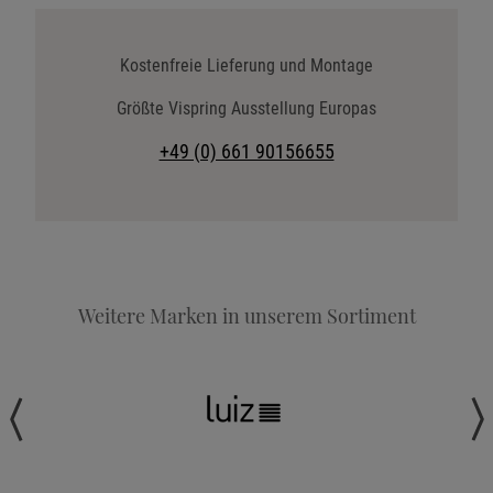
Katalog anfordern
Stoffkollektion anfordern
Kostenfreie Lieferung und Montage
Telefonische Beratung anfordern
Größte Vispring Ausstellung Europas
Angebot anfordern
+49 (0) 661 90156655
Beratungstermin vereinbaren
Probeschlafen im Hotel
Weitere Marken in unserem Sortiment