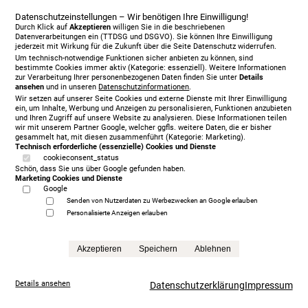
Datenschutzeinstellungen – Wir benötigen Ihre Einwilligung!
Durch Klick auf
Akzeptieren
willigen Sie in die beschriebenen
Datenverarbeitungen ein (TTDSG und DSGVO). Sie können Ihre Einwilligung
jederzeit mit Wirkung für die Zukunft über die Seite Datenschutz widerrufen.
Um technisch-notwendige Funktionen sicher anbieten zu können, sind
bestimmte Cookies immer aktiv (Kategorie: essenziell). Weitere Informationen
Vispring Baronet Superb 180 x 210 cm, KT Langley
zur Verarbeitung Ihrer personenbezogenen Daten finden Sie unter
Details
ansehen
und in unseren
Datenschutzinformationen
.
11.673,00 €
Wir setzen auf unserer Seite Cookies und externe Dienste mit Ihrer Einwilligung
Anfrage
ein, um Inhalte, Werbung und Anzeigen zu personalisieren, Funktionen anzubieten
und Ihren Zugriff auf unsere Website zu analysieren. Diese Informationen teilen
wir mit unserem Partner Google, welcher ggfls. weitere Daten, die er bisher
gesammelt hat, mit diesen zusammenführt (Kategorie: Marketing).
Technisch erforderliche (essenzielle) Cookies und Dienste
cookieconsent_status
Schön, dass Sie uns über Google gefunden haben.
Marketing Cookies und Dienste
Google
Senden von Nutzerdaten zu Werbezwecken an Google erlauben
Personalisierte Anzeigen erlauben
Akzeptieren
Speichern
Ablehnen
Details ansehen
Datenschutzerklärung
Impressum