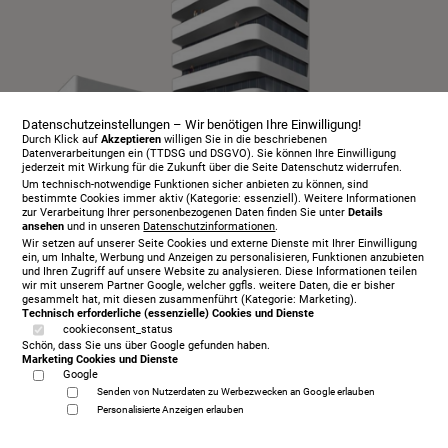
Datenschutzeinstellungen – Wir benötigen Ihre Einwilligung!
Durch Klick auf
Akzeptieren
willigen Sie in die beschriebenen
Datenverarbeitungen ein (TTDSG und DSGVO). Sie können Ihre Einwilligung
jederzeit mit Wirkung für die Zukunft über die Seite Datenschutz widerrufen.
Um technisch-notwendige Funktionen sicher anbieten zu können, sind
bestimmte Cookies immer aktiv (Kategorie: essenziell). Weitere Informationen
zur Verarbeitung Ihrer personenbezogenen Daten finden Sie unter
Details
ansehen
und in unseren
Datenschutzinformationen
.
Infopaket
Wir setzen auf unserer Seite Cookies und externe Dienste mit Ihrer Einwilligung
Beratungstermin
ein, um Inhalte, Werbung und Anzeigen zu personalisieren, Funktionen anzubieten
und Ihren Zugriff auf unsere Website zu analysieren. Diese Informationen teilen
Probeschlafen
wir mit unserem Partner Google, welcher ggfls. weitere Daten, die er bisher
gesammelt hat, mit diesen zusammenführt (Kategorie: Marketing).
Öffnungszeiten
Technisch erforderliche (essenzielle) Cookies und Dienste
cookieconsent_status
Serviceangebot
Schön, dass Sie uns über Google gefunden haben.
Kontakt
Marketing Cookies und Dienste
Google
Über uns
Senden von Nutzerdaten zu Werbezwecken an Google erlauben
Datenschutz
Personalisierte Anzeigen erlauben
Impressum