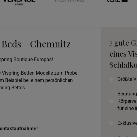
Wohnen
An
 Beds - Chemnitz
7 gute 
B
eines Vi
spring Boutique Europas!
Schlafku
le Vispring Betten Modelle zum Probe
Prob
Größte V
um Beispiel bei einem persönlichen
ring Bettes.
Beratung
Körperve
für eine 
Exklusiv
 Kontaktaufnahme!