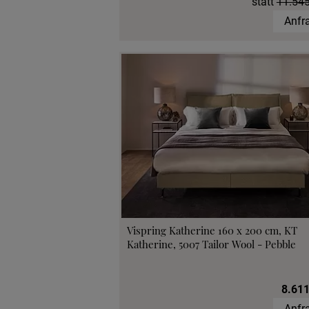
statt
11.545
Anfr
Vispring Katherine 160 x 200 cm, KT
Katherine, 5007 Tailor Wool - Pebble
8.611
Anfr