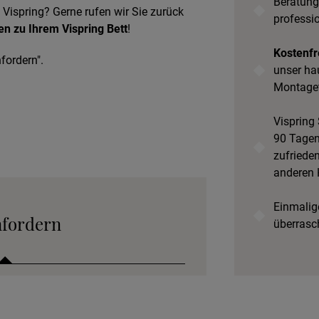
Beratung
 Vispring? Gerne rufen wir Sie zurück
professi
en zu Ihrem Vispring Bett
!
Kostenfr
fordern".
unser ha
Montage
Vispring 
90 Tagen 
zufrieden
anderen 
Einmalige
nfordern
überrasc