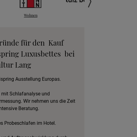
anfordern
gebot anfordern
Gründe für den Kauf
eratungstermin
spring Luxusbettes bei
vereinbaren
ltur Lang
eschlafen im Hotel
ispring Ausstellung Europas.
 mit Schlafanalyse und
rmessung. Wir nehmen uns die Zeit
intensive Beratung.
es Probeschlafen im Hotel.