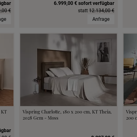
ügbar
6.999,00 € sofort verfügbar
,00 €
statt
12.134,00 €
age
Anfrage
, KT
Vispring Charlotte, 180 x 200 cm, KT Theia,
Vispr
2028 Gem - Moss
200 c
ügbar