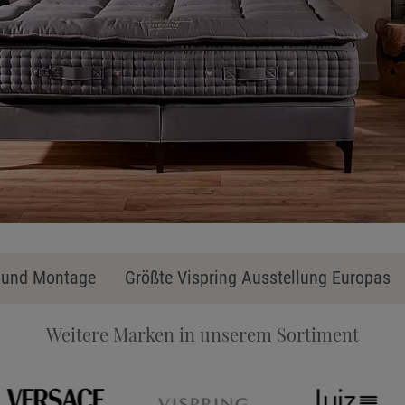
Ka
g und Montage
Größte Vispring Ausstellung Europas
Weitere Marken in unserem Sortiment
Stoff
Tele