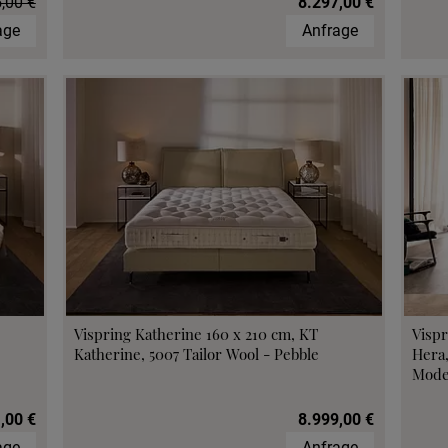
,00 €
8.297,00 €
age
Anfrage
Vispring Katherine 160 x 210 cm, KT
Vispr
Katherine, 5007 Tailor Wool - Pebble
Hera
Mode
,00 €
8.999,00 €
age
Anfrage