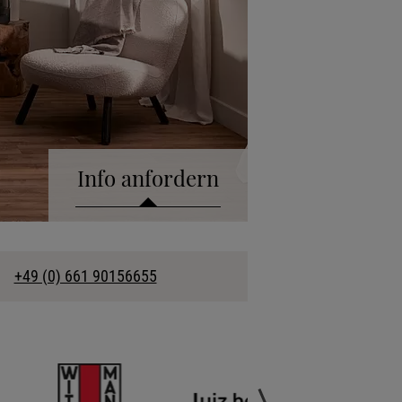
Info anfordern
talog anfordern
+49 (0) 661 90156655
kollektion anfordern
fonische Beratung