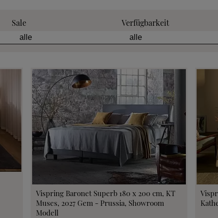
 anfordern
Sale
Verfügbarkeit
tion anfordern
eratung anfordern
 anfordern
min vereinbaren
fen im Hotel
Vispring Baronet Superb 180 x 200 cm, KT
Vispr
Muses, 2027 Gem - Prussia, Showroom
Kathe
Modell