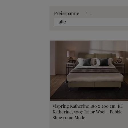
Katalog
Preisspanne
↑
↓
Stoffkollek
Telefonische B
Angebot
Beratungster
Probeschla
Vispring Katherine 180 x 200 cm, KT
Katherine, 5007 Tailor Wool - Pebble
Showroom Model