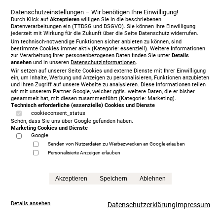
Datenschutzeinstellungen – Wir benötigen Ihre Einwilligung!
Durch Klick auf
Akzeptieren
willigen Sie in die beschriebenen
Datenverarbeitungen ein (TTDSG und DSGVO). Sie können Ihre Einwilligung
jederzeit mit Wirkung für die Zukunft über die Seite Datenschutz widerrufen.
Um technisch-notwendige Funktionen sicher anbieten zu können, sind
bestimmte Cookies immer aktiv (Kategorie: essenziell). Weitere Informationen
zur Verarbeitung Ihrer personenbezogenen Daten finden Sie unter
Details
ansehen
und in unseren
Datenschutzinformationen
.
Wir setzen auf unserer Seite Cookies und externe Dienste mit Ihrer Einwilligung
ein, um Inhalte, Werbung und Anzeigen zu personalisieren, Funktionen anzubieten
und Ihren Zugriff auf unsere Website zu analysieren. Diese Informationen teilen
wir mit unserem Partner Google, welcher ggfls. weitere Daten, die er bisher
gesammelt hat, mit diesen zusammenführt (Kategorie: Marketing).
Technisch erforderliche (essenzielle) Cookies und Dienste
cookieconsent_status
Schön, dass Sie uns über Google gefunden haben.
Marketing Cookies und Dienste
Google
Senden von Nutzerdaten zu Werbezwecken an Google erlauben
Vispring Baronet Superb 180 x 210 cm, KT Langley
Personalisierte Anzeigen erlauben
11.673,00 €
Anfrage
Akzeptieren
Speichern
Ablehnen
Details ansehen
Datenschutzerklärung
Impressum