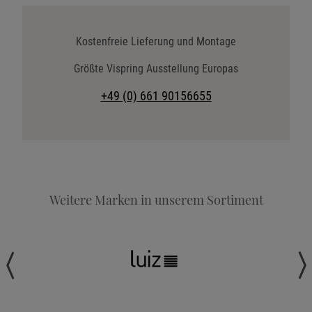
Katalog anfordern
Stoffkollektion anfordern
Kostenfreie Lieferung und Montage
Telefonische Beratung anfordern
Größte Vispring Ausstellung Europas
Angebot anfordern
+49 (0) 661 90156655
Beratungstermin vereinbaren
Probeschlafen im Hotel
Weitere Marken in unserem Sortiment