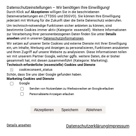
Datenschutzeinstellungen – Wir benötigen Ihre Einwilligung!
Durch Klick auf
Akzeptieren
willigen Sie in die beschriebenen
Datenverarbeitungen ein (TTDSG und DSGVO). Sie können Ihre Einwilligung
jederzeit mit Wirkung für die Zukunft über die Seite Datenschutz widerrufen.
Um technisch-notwendige Funktionen sicher anbieten zu können, sind
bestimmte Cookies immer aktiv (Kategorie: essenziell). Weitere Informationen
Vispring Baronet Superb 180 x 210 cm, KT Langley
zur Verarbeitung Ihrer personenbezogenen Daten finden Sie unter
Details
ansehen
und in unseren
Datenschutzinformationen
.
11.673,00 €
Wir setzen auf unserer Seite Cookies und externe Dienste mit Ihrer Einwilligung
Anfrage
ein, um Inhalte, Werbung und Anzeigen zu personalisieren, Funktionen anzubieten
und Ihren Zugriff auf unsere Website zu analysieren. Diese Informationen teilen
wir mit unserem Partner Google, welcher ggfls. weitere Daten, die er bisher
gesammelt hat, mit diesen zusammenführt (Kategorie: Marketing).
Technisch erforderliche (essenzielle) Cookies und Dienste
cookieconsent_status
Schön, dass Sie uns über Google gefunden haben.
Marketing Cookies und Dienste
Google
Senden von Nutzerdaten zu Werbezwecken an Google erlauben
Personalisierte Anzeigen erlauben
Akzeptieren
Speichern
Ablehnen
Details ansehen
Datenschutzerklärung
Impressum