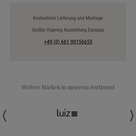
Katalog anfordern
Stoffkollektion anfordern
Kostenfreie Lieferung und Montage
Telefonische Beratung anfordern
Größte Vispring Ausstellung Europas
Angebot anfordern
+49 (0) 661 90156655
Beratungstermin vereinbaren
Probeschlafen im Hotel
Weitere Marken in unserem Sortiment