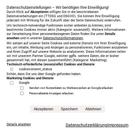
Datenschutzeinstellungen – Wir benötigen Ihre Einwilligung!
Durch Klick auf
Akzeptieren
willigen Sie in die beschriebenen
Datenverarbeitungen ein (TTDSG und DSGVO). Sie können Ihre Einwilligung
jederzeit mit Wirkung für die Zukunft über die Seite Datenschutz widerrufen.
Um technisch-notwendige Funktionen sicher anbieten zu können, sind
bestimmte Cookies immer aktiv (Kategorie: essenziell). Weitere Informationen
zur Verarbeitung Ihrer personenbezogenen Daten finden Sie unter
Details
ansehen
und in unseren
Datenschutzinformationen
.
Wir setzen auf unserer Seite Cookies und externe Dienste mit Ihrer Einwilligung
ein, um Inhalte, Werbung und Anzeigen zu personalisieren, Funktionen anzubieten
und Ihren Zugriff auf unsere Website zu analysieren. Diese Informationen teilen
wir mit unserem Partner Google, welcher ggfls. weitere Daten, die er bisher
gesammelt hat, mit diesen zusammenführt (Kategorie: Marketing).
Vispring Baronet Superb 180 x 210 cm, KT Langley
Technisch erforderliche (essenzielle) Cookies und Dienste
11.673,00 €
cookieconsent_status
Schön, dass Sie uns über Google gefunden haben.
Anfrage
Marketing Cookies und Dienste
Google
Senden von Nutzerdaten zu Werbezwecken an Google erlauben
Personalisierte Anzeigen erlauben
Akzeptieren
Speichern
Ablehnen
Details ansehen
Datenschutzerklärung
Impressum