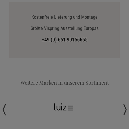
Katalog anfordern
Stoffkollektion anfordern
Kostenfreie Lieferung und Montage
Telefonische Beratung anfordern
Größte Vispring Ausstellung Europas
Angebot anfordern
+49 (0) 661 90156655
Beratungstermin vereinbaren
Probeschlafen im Hotel
Weitere Marken in unserem Sortiment