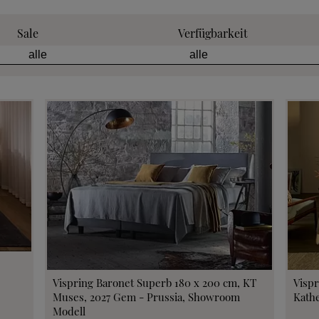
 anfordern
Sale
Verfügbarkeit
tion anfordern
eratung anfordern
 anfordern
min vereinbaren
fen im Hotel
Vispring Baronet Superb 180 x 200 cm, KT
Vispr
Muses, 2027 Gem - Prussia, Showroom
Kathe
Modell