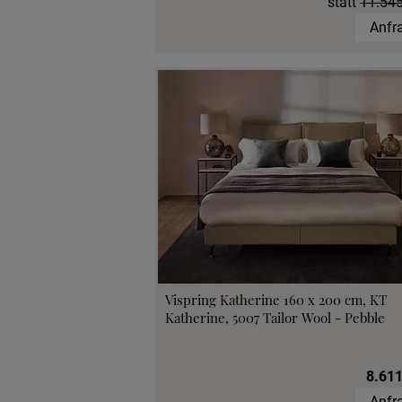
statt
11.545
Anfr
Vispring Katherine 160 x 200 cm, KT
Katherine, 5007 Tailor Wool - Pebble
8.611
Anfr