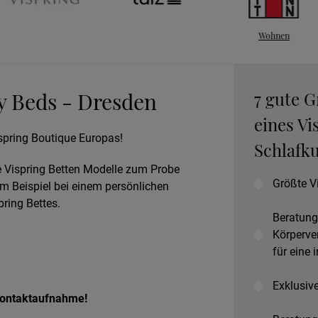
Wohnen
An
y Beds - Dresden
7 gute 
B
eines Vi
spring Boutique Europas!
Schlafku
le Vispring Betten Modelle zum Probe
Prob
Größte V
um Beispiel bei einem persönlichen
ring Bettes.
Beratung
Körperve
für eine 
Exklusiv
 Kontaktaufnahme!