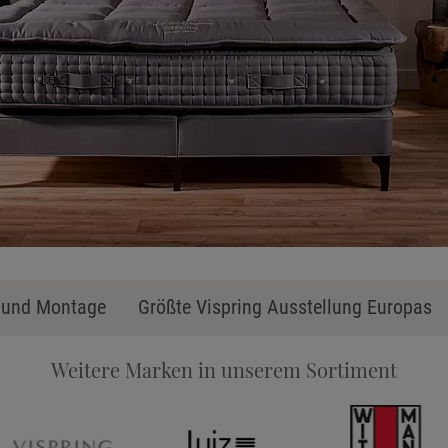
Ka
g und Montage
Größte Vispring Ausstellung Europas
Weitere Marken in unserem Sortiment
Stoff
Tele