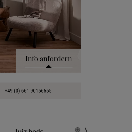
Info anfordern
talog anfordern
+49 (0) 661 90156655
kollektion anfordern
fonische Beratung