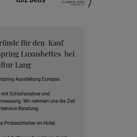
anfordern
gebot anfordern
Gründe für den Kauf
eratungstermin
spring Luxusbettes bei
vereinbaren
ltur Lang
eschlafen im Hotel
ispring Ausstellung Europas.
 mit Schlafanalyse und
rmessung. Wir nehmen uns die Zeit
intensive Beratung.
es Probeschlafen im Hotel.