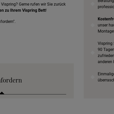
Beratung
 Vispring? Gerne rufen wir Sie zurück
professi
en zu Ihrem Vispring Bett
!
Kostenfr
fordern".
unser ha
Montage
Vispring 
90 Tagen 
zufrieden
anderen 
Einmalige
nfordern
überrasc