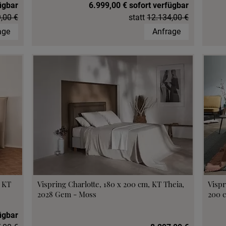
ügbar
6.999,00 € sofort verfügbar
,00 €
statt
12.134,00 €
age
Anfrage
, KT
Vispring Charlotte, 180 x 200 cm, KT Theia,
Vispr
2028 Gem - Moss
200 c
ügbar