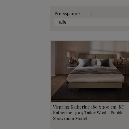
Katalog
Preisspanne
↑
↓
Stoffkollek
Telefonische B
Angebot
Beratungster
Probeschla
Vispring Katherine 180 x 200 cm, KT
Katherine, 5007 Tailor Wool - Pebble
Showroom Model