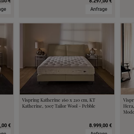
,00 €
8.297,00 €
age
Anfrage
Vispring Katherine 160 x 210 cm, KT
Vispr
Katherine, 5007 Tailor Wool - Pebble
Hera
Mode
,00 €
8.999,00 €
age
Anfrage