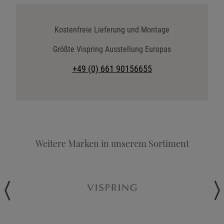
Katalog anfordern
Stoffkollektion anfordern
Kostenfreie Lieferung und Montage
Telefonische Beratung anfordern
Größte Vispring Ausstellung Europas
Angebot anfordern
+49 (0) 661 90156655
Beratungstermin vereinbaren
Probeschlafen im Hotel
Weitere Marken in unserem Sortiment