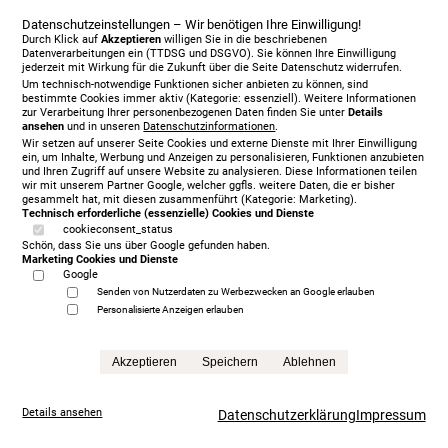
Datenschutzeinstellungen – Wir benötigen Ihre Einwilligung!
Durch Klick auf
Akzeptieren
willigen Sie in die beschriebenen
Datenverarbeitungen ein (TTDSG und DSGVO). Sie können Ihre Einwilligung
jederzeit mit Wirkung für die Zukunft über die Seite Datenschutz widerrufen.
Um technisch-notwendige Funktionen sicher anbieten zu können, sind
bestimmte Cookies immer aktiv (Kategorie: essenziell). Weitere Informationen
zur Verarbeitung Ihrer personenbezogenen Daten finden Sie unter
Details
ansehen
und in unseren
Datenschutzinformationen
.
Wir setzen auf unserer Seite Cookies und externe Dienste mit Ihrer Einwilligung
ein, um Inhalte, Werbung und Anzeigen zu personalisieren, Funktionen anzubieten
und Ihren Zugriff auf unsere Website zu analysieren. Diese Informationen teilen
wir mit unserem Partner Google, welcher ggfls. weitere Daten, die er bisher
gesammelt hat, mit diesen zusammenführt (Kategorie: Marketing).
Technisch erforderliche (essenzielle) Cookies und Dienste
cookieconsent_status
Schön, dass Sie uns über Google gefunden haben.
Marketing Cookies und Dienste
Vispring Baronet Superb 180 x 210 cm, KT Langley
Google
11.673,00 €
Senden von Nutzerdaten zu Werbezwecken an Google erlauben
Anfrage
Personalisierte Anzeigen erlauben
Akzeptieren
Speichern
Ablehnen
Details ansehen
Datenschutzerklärung
Impressum