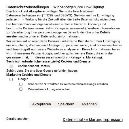
Datenschutzeinstellungen – Wir benötigen Ihre Einwilligung!
Durch Klick auf
Akzeptieren
willigen Sie in die beschriebenen
Datenverarbeitungen ein (TTDSG und DSGVO). Sie können Ihre Einwilligung
jederzeit mit Wirkung für die Zukunft über die Seite Datenschutz widerrufen.
Um technisch-notwendige Funktionen sicher anbieten zu können, sind
bestimmte Cookies immer aktiv (Kategorie: essenziell). Weitere Informationen
zur Verarbeitung Ihrer personenbezogenen Daten finden Sie unter
Details
ansehen
und in unseren
Datenschutzinformationen
.
Vispring Baronet Superb 180 x 210 cm, KT Langley
Wir setzen auf unserer Seite Cookies und externe Dienste mit Ihrer Einwilligung
11.673,00 €
ein, um Inhalte, Werbung und Anzeigen zu personalisieren, Funktionen anzubieten
und Ihren Zugriff auf unsere Website zu analysieren. Diese Informationen teilen
Anfrage
wir mit unserem Partner Google, welcher ggfls. weitere Daten, die er bisher
gesammelt hat, mit diesen zusammenführt (Kategorie: Marketing).
Technisch erforderliche (essenzielle) Cookies und Dienste
cookieconsent_status
Schön, dass Sie uns über Google gefunden haben.
Marketing Cookies und Dienste
Google
Senden von Nutzerdaten zu Werbezwecken an Google erlauben
Personalisierte Anzeigen erlauben
Akzeptieren
Speichern
Ablehnen
Details ansehen
Datenschutzerklärung
Impressum