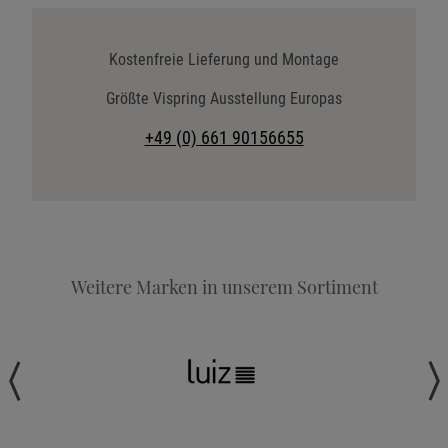
Katalog anfordern
Stoffkollektion anfordern
Kostenfreie Lieferung und Montage
Telefonische Beratung anfordern
Größte Vispring Ausstellung Europas
Angebot anfordern
+49 (0) 661 90156655
Beratungstermin vereinbaren
Probeschlafen im Hotel
Weitere Marken in unserem Sortiment
Wohnen