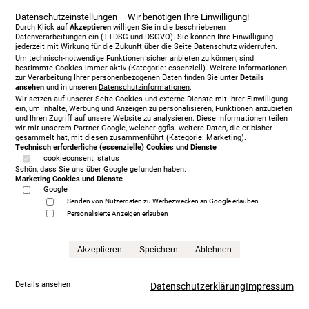
Datenschutzeinstellungen – Wir benötigen Ihre Einwilligung!
Durch Klick auf
Akzeptieren
willigen Sie in die beschriebenen
Datenverarbeitungen ein (TTDSG und DSGVO). Sie können Ihre Einwilligung
jederzeit mit Wirkung für die Zukunft über die Seite Datenschutz widerrufen.
Um technisch-notwendige Funktionen sicher anbieten zu können, sind
bestimmte Cookies immer aktiv (Kategorie: essenziell). Weitere Informationen
zur Verarbeitung Ihrer personenbezogenen Daten finden Sie unter
Details
ansehen
und in unseren
Datenschutzinformationen
.
Wir setzen auf unserer Seite Cookies und externe Dienste mit Ihrer Einwilligung
ein, um Inhalte, Werbung und Anzeigen zu personalisieren, Funktionen anzubieten
und Ihren Zugriff auf unsere Website zu analysieren. Diese Informationen teilen
wir mit unserem Partner Google, welcher ggfls. weitere Daten, die er bisher
gesammelt hat, mit diesen zusammenführt (Kategorie: Marketing).
Technisch erforderliche (essenzielle) Cookies und Dienste
Vispring Baronet Superb 180 x 210 cm, KT Langley
cookieconsent_status
11.673,00 €
Schön, dass Sie uns über Google gefunden haben.
Marketing Cookies und Dienste
Anfrage
Google
Senden von Nutzerdaten zu Werbezwecken an Google erlauben
Personalisierte Anzeigen erlauben
Akzeptieren
Speichern
Ablehnen
Details ansehen
Datenschutzerklärung
Impressum