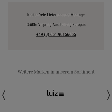
Katalog anfordern
Stoffkollektion anfordern
Kostenfreie Lieferung und Montage
Telefonische Beratung anfordern
Größte Vispring Ausstellung Europas
Angebot anfordern
+49 (0) 661 90156655
Beratungstermin vereinbaren
Probeschlafen im Hotel
Weitere Marken in unserem Sortiment