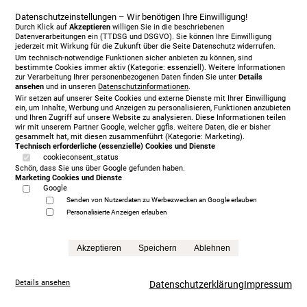
Datenschutzeinstellungen – Wir benötigen Ihre Einwilligung!
Durch Klick auf
Akzeptieren
willigen Sie in die beschriebenen
Datenverarbeitungen ein (TTDSG und DSGVO). Sie können Ihre Einwilligung
jederzeit mit Wirkung für die Zukunft über die Seite Datenschutz widerrufen.
Um technisch-notwendige Funktionen sicher anbieten zu können, sind
bestimmte Cookies immer aktiv (Kategorie: essenziell). Weitere Informationen
Vispring Baronet Superb 180 x 210 cm, KT Langley
zur Verarbeitung Ihrer personenbezogenen Daten finden Sie unter
Details
ansehen
und in unseren
Datenschutzinformationen
.
11.673,00 €
Wir setzen auf unserer Seite Cookies und externe Dienste mit Ihrer Einwilligung
Anfrage
ein, um Inhalte, Werbung und Anzeigen zu personalisieren, Funktionen anzubieten
und Ihren Zugriff auf unsere Website zu analysieren. Diese Informationen teilen
wir mit unserem Partner Google, welcher ggfls. weitere Daten, die er bisher
gesammelt hat, mit diesen zusammenführt (Kategorie: Marketing).
Technisch erforderliche (essenzielle) Cookies und Dienste
cookieconsent_status
Schön, dass Sie uns über Google gefunden haben.
Marketing Cookies und Dienste
Google
Senden von Nutzerdaten zu Werbezwecken an Google erlauben
Personalisierte Anzeigen erlauben
Akzeptieren
Speichern
Ablehnen
Details ansehen
Datenschutzerklärung
Impressum