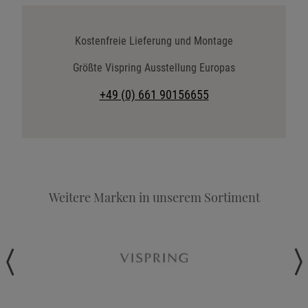
Katalog anfordern
Stoffkollektion anfordern
Kostenfreie Lieferung und Montage
Telefonische Beratung anfordern
Größte Vispring Ausstellung Europas
Angebot anfordern
+49 (0) 661 90156655
Beratungstermin vereinbaren
Probeschlafen im Hotel
Weitere Marken in unserem Sortiment