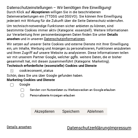
Datenschutzeinstellungen – Wir benötigen Ihre Einwilligung!
Durch Klick auf
Akzeptieren
willigen Sie in die beschriebenen
Datenverarbeitungen ein (TTDSG und DSGVO). Sie können Ihre Einwilligung
jederzeit mit Wirkung für die Zukunft über die Seite Datenschutz widerrufen.
Um technisch-notwendige Funktionen sicher anbieten zu können, sind
bestimmte Cookies immer aktiv (Kategorie: essenziell). Weitere Informationen
zur Verarbeitung Ihrer personenbezogenen Daten finden Sie unter
Details
ansehen
und in unseren
Datenschutzinformationen
.
Wir setzen auf unserer Seite Cookies und externe Dienste mit Ihrer Einwilligung
ein, um Inhalte, Werbung und Anzeigen zu personalisieren, Funktionen anzubieten
und Ihren Zugriff auf unsere Website zu analysieren. Diese Informationen teilen
wir mit unserem Partner Google, welcher ggfls. weitere Daten, die er bisher
gesammelt hat, mit diesen zusammenführt (Kategorie: Marketing).
Technisch erforderliche (essenzielle) Cookies und Dienste
cookieconsent_status
Vispring Herald Superb 180 x 210 cm, KT Achilles,
Schön, dass Sie uns über Google gefunden haben.
2055 Two Tones - Biscuit | Showroom Modell
Marketing Cookies und Dienste
11.649,00 €
Google
statt
16.642,00 € sofort verfügbar
Senden von Nutzerdaten zu Werbezwecken an Google erlauben
Personalisierte Anzeigen erlauben
Anfrage
Akzeptieren
Speichern
Ablehnen
Details ansehen
Datenschutzerklärung
Impressum