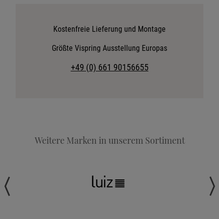
Katalog anfordern
Stoffkollektion anfordern
Kostenfreie Lieferung und Montage
Telefonische Beratung anfordern
Größte Vispring Ausstellung Europas
Angebot anfordern
+49 (0) 661 90156655
Beratungstermin vereinbaren
Probeschlafen im Hotel
Weitere Marken in unserem Sortiment