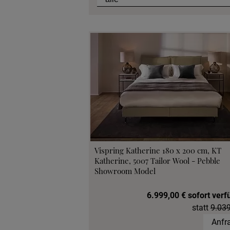
Telefonische B
Angebot
Beratungster
Probeschla
Vispring Katherine 180 x 200 cm, KT
Katherine, 5007 Tailor Wool - Pebble
Showroom Model
6.999,00 € sofort verf
statt
9.039
Anfr