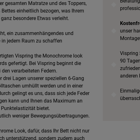
Beratung
er gesamten Matratze und des Toppers,
professi
s Bettes einheitlich bezogen, was Ihrem
 ganz besondere Etwas verleiht.
Kostenfr
unser ha
eicht, ein zusammenhängendes und
Montage
 in jedem Raum zu schaffen
Vispring 
rtigten Vispring the Monochrome look
90 Tagen 
s gefertigt. Bei Vispring beginnt die
zufrieden
i den verarbeiteten Federn.
anderen 
r drei Lagen unserer speziellen 6-Gang
ltaschen umhüllt werden und in einer
Einmalige
rch gelingt es uns, dass sich jede Feder
überrasc
gen kann und Ihnen das Maximum an
Punktelastizität bietet.
tlich weniger Bewegungsübertragungen.
me Look, dafür, dass Ihr Bett nicht nur
h unterstützend, sondern zudem auch