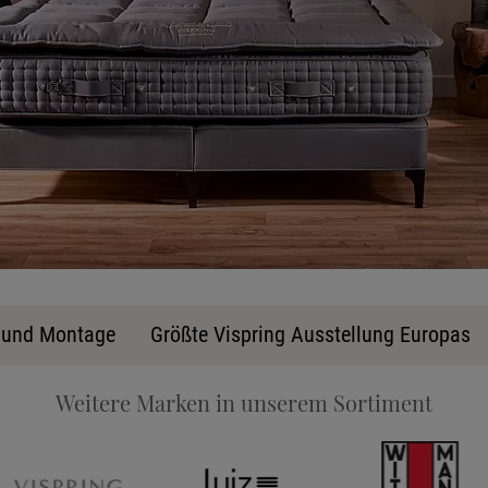
Ka
g und Montage
Größte Vispring Ausstellung Europas
Weitere Marken in unserem Sortiment
Stoff
Tele