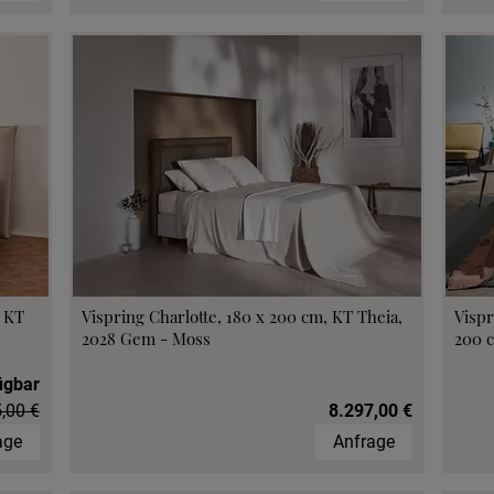
, KT
Vispring Charlotte, 180 x 200 cm, KT Theia,
Vispr
2028 Gem - Moss
200 c
ügbar
,00 €
8.297,00 €
age
Anfrage