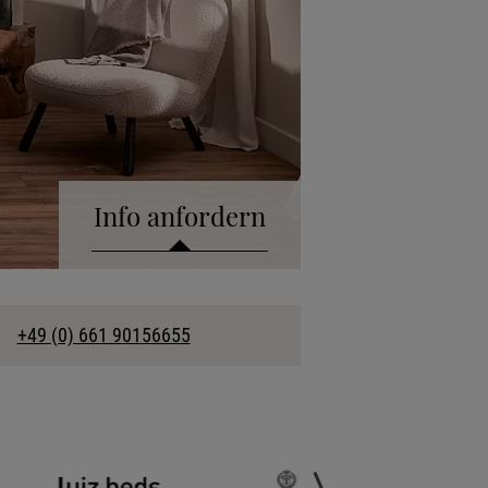
Info anfordern
talog anfordern
+49 (0) 661 90156655
kollektion anfordern
fonische Beratung