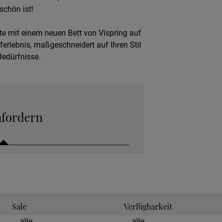
chön ist!
e mit einem neuen Bett von Vispring auf
aferlebnis, maßgeschneidert auf Ihren Stil
Bedürfnisse.
nfordern
 anfordern
Sale
Verfügbarkeit
tion anfordern