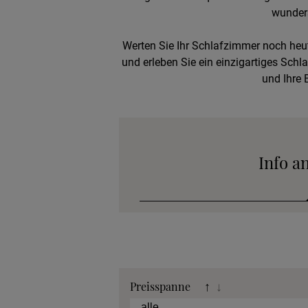
wunders
Werten Sie Ihr Schlafzimmer noch heut
und erleben Sie ein einzigartiges Schl
und Ihre 
Info a
Katalog
Preisspanne
↑
↓
Stoffkollek