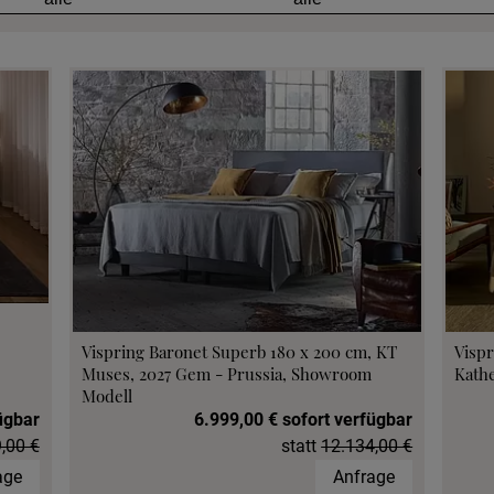
eratung anfordern
 anfordern
min vereinbaren
fen im Hotel
Vispring Baronet Superb 180 x 200 cm, KT
Vispr
Muses, 2027 Gem - Prussia, Showroom
Kathe
Modell
ügbar
6.999,00 € sofort verfügbar
,00 €
statt
12.134,00 €
age
Anfrage