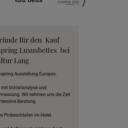
anfordern
gebot anfordern
Gründe für den Kauf
eratungstermin
spring Luxusbettes bei
vereinbaren
ltur Lang
eschlafen im Hotel
ispring Ausstellung Europas.
 mit Schlafanalyse und
rmessung. Wir nehmen uns die Zeit
intensive Beratung.
es Probeschlafen im Hotel.