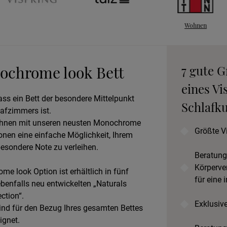
Wohnen
An
ochrome look Bett
7 gute 
B
eines Vi
ass ein Bett der besondere Mittelpunkt
Schlafku
afzimmers ist.
 Ihnen mit unseren neusten Monochrome
Prob
Größte V
onen eine einfache Möglichkeit, Ihrem
esondere Note zu verleihen.
Beratung
Körperve
e look Option ist erhältlich in fünf
für eine 
enfalls neu entwickelten „Naturals
ection“.
Exklusiv
nd für den Bezug Ihres gesamten Bettes
ignet.