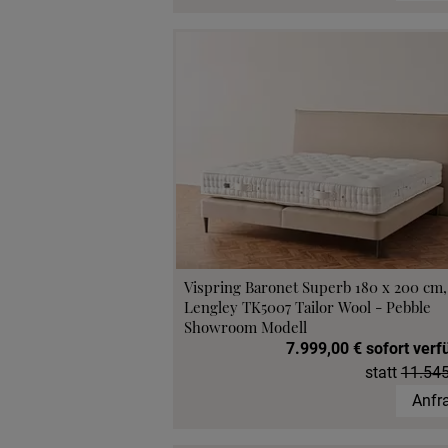
Vispring Baronet Superb 180 x 200 cm
Lengley TK5007 Tailor Wool - Pebble
Showroom Modell
7.999,00 € sofort verf
statt
11.545
Anfr