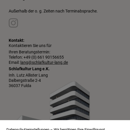
Außerhalb der o. g. Zeiten nach Terminabsprache.
Kontakt:
Kontaktieren Sie uns für
Ihren Beratungstermin:
Telefon: +49 (0) 661 90156655
Email:
lang@schlafkultur-lang.de
Schlafkultur Lang e.K.
Inh. Lutz Allister Lang
Dalbergstraße 2-4
36037 Fulda
Datenschutzeinstellungen – Wir benötigen Ihre Einwilligung!