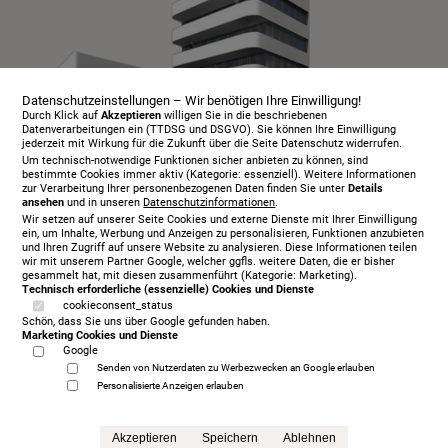
Datenschutzeinstellungen – Wir benötigen Ihre Einwilligung!
Durch Klick auf
Akzeptieren
willigen Sie in die beschriebenen
Datenverarbeitungen ein (TTDSG und DSGVO). Sie können Ihre Einwilligung
jederzeit mit Wirkung für die Zukunft über die Seite Datenschutz widerrufen.
Um technisch-notwendige Funktionen sicher anbieten zu können, sind
bestimmte Cookies immer aktiv (Kategorie: essenziell). Weitere Informationen
zur Verarbeitung Ihrer personenbezogenen Daten finden Sie unter
Details
ansehen
und in unseren
Datenschutzinformationen
.
Infopaket
Wir setzen auf unserer Seite Cookies und externe Dienste mit Ihrer Einwilligung
Über uns
ein, um Inhalte, Werbung und Anzeigen zu personalisieren, Funktionen anzubieten
und Ihren Zugriff auf unsere Website zu analysieren. Diese Informationen teilen
Serviceangebot
wir mit unserem Partner Google, welcher ggfls. weitere Daten, die er bisher
gesammelt hat, mit diesen zusammenführt (Kategorie: Marketing).
Öffnungszeiten
Technisch erforderliche (essenzielle) Cookies und Dienste
cookieconsent_status
Beratungstermin
Schön, dass Sie uns über Google gefunden haben.
Probeschlafen
Marketing Cookies und Dienste
Google
Kontakt
Senden von Nutzerdaten zu Werbezwecken an Google erlauben
AGB
Personalisierte Anzeigen erlauben
Impressum
Datenschutz
Akzeptieren
Speichern
Ablehnen