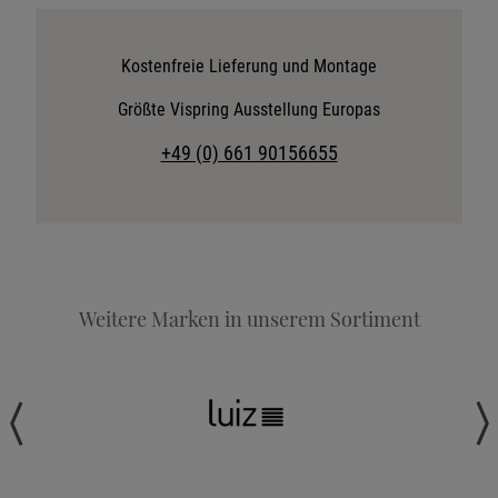
Katalog anfordern
Stoffkollektion anfordern
Kostenfreie Lieferung und Montage
Telefonische Beratung anfordern
Größte Vispring Ausstellung Europas
Angebot anfordern
+49 (0) 661 90156655
Beratungstermin vereinbaren
Probeschlafen im Hotel
Weitere Marken in unserem Sortiment
Wohnen