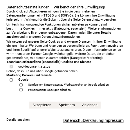
Datenschutzeinstellungen – Wir benötigen Ihre Einwilligung!
Durch Klick auf
Akzeptieren
willigen Sie in die beschriebenen
Datenverarbeitungen ein (TTDSG und DSGVO). Sie können Ihre Einwilligung
jederzeit mit Wirkung für die Zukunft über die Seite Datenschutz widerrufen.
Um technisch-notwendige Funktionen sicher anbieten zu können, sind
bestimmte Cookies immer aktiv (Kategorie: essenziell). Weitere Informationen
zur Verarbeitung Ihrer personenbezogenen Daten finden Sie unter
Details
ansehen
und in unseren
Datenschutzinformationen
.
Wir setzen auf unserer Seite Cookies und externe Dienste mit Ihrer Einwilligung
ein, um Inhalte, Werbung und Anzeigen zu personalisieren, Funktionen anzubieten
und Ihren Zugriff auf unsere Website zu analysieren. Diese Informationen teilen
wir mit unserem Partner Google, welcher ggfls. weitere Daten, die er bisher
gesammelt hat, mit diesen zusammenführt (Kategorie: Marketing).
Vispring Baronet Superb 180 x 210 cm, KT Langley
Technisch erforderliche (essenzielle) Cookies und Dienste
11.673,00 €
cookieconsent_status
Schön, dass Sie uns über Google gefunden haben.
Anfrage
Marketing Cookies und Dienste
Google
Senden von Nutzerdaten zu Werbezwecken an Google erlauben
Personalisierte Anzeigen erlauben
Akzeptieren
Speichern
Ablehnen
Details ansehen
Datenschutzerklärung
Impressum