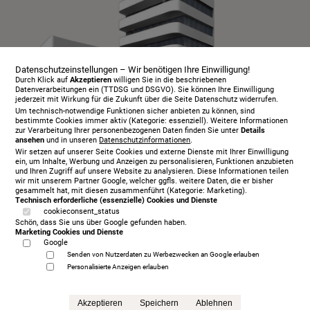
Datenschutzeinstellungen – Wir benötigen Ihre Einwilligung!
Durch Klick auf
Akzeptieren
willigen Sie in die beschriebenen
Datenverarbeitungen ein (TTDSG und DSGVO). Sie können Ihre Einwilligung
jederzeit mit Wirkung für die Zukunft über die Seite Datenschutz widerrufen.
Um technisch-notwendige Funktionen sicher anbieten zu können, sind
bestimmte Cookies immer aktiv (Kategorie: essenziell). Weitere Informationen
zur Verarbeitung Ihrer personenbezogenen Daten finden Sie unter
Details
ansehen
und in unseren
Datenschutzinformationen
.
Infopaket
Wir setzen auf unserer Seite Cookies und externe Dienste mit Ihrer Einwilligung
Beratungstermin
ein, um Inhalte, Werbung und Anzeigen zu personalisieren, Funktionen anzubieten
und Ihren Zugriff auf unsere Website zu analysieren. Diese Informationen teilen
Probeschlafen
wir mit unserem Partner Google, welcher ggfls. weitere Daten, die er bisher
gesammelt hat, mit diesen zusammenführt (Kategorie: Marketing).
Öffnungszeiten
Technisch erforderliche (essenzielle) Cookies und Dienste
cookieconsent_status
Serviceangebot
Schön, dass Sie uns über Google gefunden haben.
Kontakt
Marketing Cookies und Dienste
Google
Über uns
Senden von Nutzerdaten zu Werbezwecken an Google erlauben
Datenschutz
Personalisierte Anzeigen erlauben
Impressum
AGB
Akzeptieren
Speichern
Ablehnen