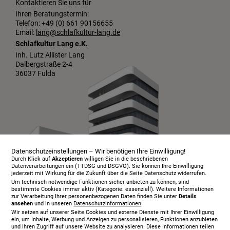
Kontaktieren Sie uns für
Ihren Beratungstermin:
Telefon: +49 (0) 661 90156655
Email:
lang@schlafkultur-lang.de
Schlafkultur Lang e.K.
Inh. Lutz Allister Lang
Dalbergstraße 2-4
36037 Fulda
Datenschutzeinstellungen – Wir benötigen Ihre Einwilligung!
Durch Klick auf
Akzeptieren
willigen Sie in die beschriebenen
Datenverarbeitungen ein (TTDSG und DSGVO). Sie können Ihre Einwilligung
jederzeit mit Wirkung für die Zukunft über die Seite Datenschutz widerrufen.
Um technisch-notwendige Funktionen sicher anbieten zu können, sind
bestimmte Cookies immer aktiv (Kategorie: essenziell). Weitere Informationen
zur Verarbeitung Ihrer personenbezogenen Daten finden Sie unter
Details
ansehen
und in unseren
Datenschutzinformationen
.
Infopaket
Wir setzen auf unserer Seite Cookies und externe Dienste mit Ihrer Einwilligung
Über uns
ein, um Inhalte, Werbung und Anzeigen zu personalisieren, Funktionen anzubieten
und Ihren Zugriff auf unsere Website zu analysieren. Diese Informationen teilen